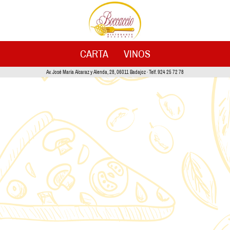
CARTA
VINOS
Av. José María Alcaraz y Alenda, 28, 06011 Badajoz · Telf. 924 25 72 78